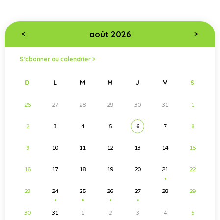
août 2026
<
>
S’abonner au calendrier >
D
L
M
M
J
V
S
26
27
28
29
30
31
1
2
3
4
5
6
7
8
9
10
11
12
13
14
15
16
17
18
19
20
21
22
●
23
24
25
26
27
28
29
●
●
●
●
●
●
30
31
1
2
3
4
5