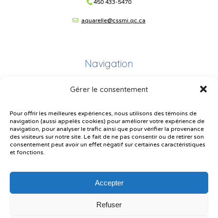
450 433-5470
aquarelle@cssmi.qc.ca
Navigation
Gérer le consentement
Plan du site
Portail Parents
Pour offrir les meilleures expériences, nous utilisons des témoins de
navigation (aussi appelés cookies) pour améliorer votre expérience de
Plainte – service à l’élève
navigation, pour analyser le trafic ainsi que pour vérifier la provenance
des visiteurs sur notre site. Le fait de ne pas consentir ou de retirer son
Politique de confidentialité
consentement peut avoir un effet négatif sur certaines caractéristiques
et fonctions.
Accepter
Refuser