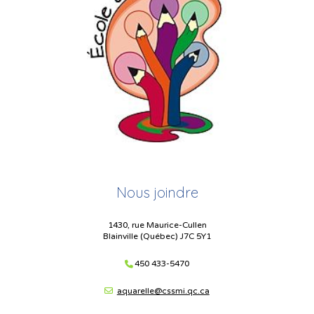
Nous joindre
1430, rue Maurice-Cullen
Blainville (Québec) J7C 5Y1
450 433-5470
aquarelle@cssmi.qc.ca