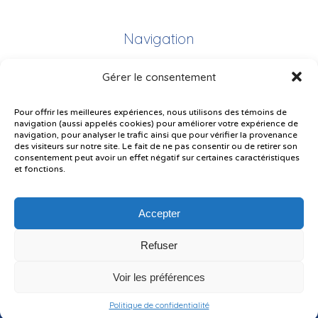
Navigation
Gérer le consentement
Plan du site
Portail Parents
Pour offrir les meilleures expériences, nous utilisons des témoins de
navigation (aussi appelés cookies) pour améliorer votre expérience de
Plainte – service à l’élève
navigation, pour analyser le trafic ainsi que pour vérifier la provenance
des visiteurs sur notre site. Le fait de ne pas consentir ou de retirer son
Politique de confidentialité
consentement peut avoir un effet négatif sur certaines caractéristiques
et fonctions.
Accepter
Refuser
© Gouvernement du Québec, 2026
Voir les préférences
Le CSSMI autorise certaines intelligences artificielles contrôlées et
sécurisées. Par conséquent, des outils d’intelligence artificielle autorisés
pourraient avoir été utilisés pour soutenir la rédaction de ce contenu.
Politique de confidentialité