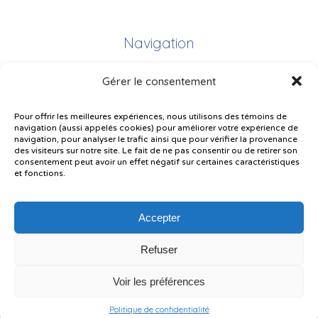
Navigation
Gérer le consentement
Plan du site
Portail Parents
Pour offrir les meilleures expériences, nous utilisons des témoins de
navigation (aussi appelés cookies) pour améliorer votre expérience de
Plainte – service à l’élève
navigation, pour analyser le trafic ainsi que pour vérifier la provenance
des visiteurs sur notre site. Le fait de ne pas consentir ou de retirer son
Politique de confidentialité
consentement peut avoir un effet négatif sur certaines caractéristiques
et fonctions.
Accepter
Refuser
© Gouvernement du Québec, 2026
Voir les préférences
Le CSSMI autorise certaines intelligences artificielles contrôlées et
sécurisées. Par conséquent, des outils d’intelligence artificielle autorisés
pourraient avoir été utilisés pour soutenir la rédaction de ce contenu.
Politique de confidentialité