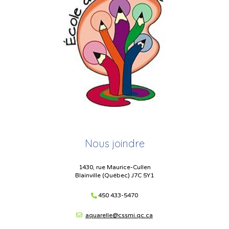
Nous joindre
1430, rue Maurice-Cullen
Blainville (Québec) J7C 5Y1
450 433-5470
aquarelle@cssmi.qc.ca