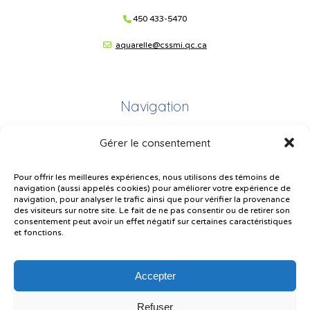
450 433-5470
aquarelle@cssmi.qc.ca
Navigation
Gérer le consentement
Plan du site
Portail Parents
Pour offrir les meilleures expériences, nous utilisons des témoins de
navigation (aussi appelés cookies) pour améliorer votre expérience de
Plainte – service à l’élève
navigation, pour analyser le trafic ainsi que pour vérifier la provenance
des visiteurs sur notre site. Le fait de ne pas consentir ou de retirer son
Politique de confidentialité
consentement peut avoir un effet négatif sur certaines caractéristiques
et fonctions.
Accepter
Refuser