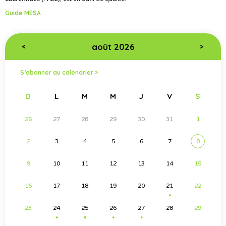
Guide MESA
août 2026
<
>
S’abonner au calendrier >
D
L
M
M
J
V
S
26
27
28
29
30
31
1
2
3
4
5
6
7
8
9
10
11
12
13
14
15
16
17
18
19
20
21
22
●
23
24
25
26
27
28
29
●
●
●
●
●
●