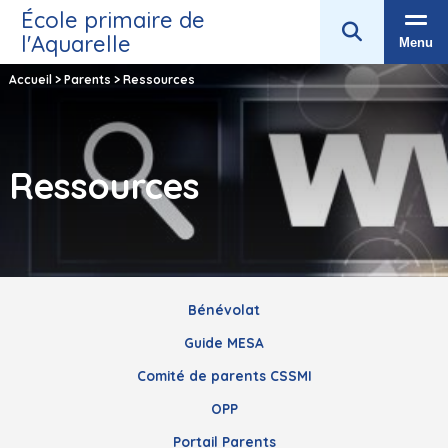
École primaire de
l'Aquarelle
Menu
Accueil
>
Parents
>
Ressources
Ressources
Bénévolat
Guide MESA
Comité de parents CSSMI
OPP
Portail Parents