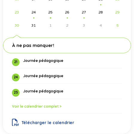
●
23
24
25
26
27
28
29
●
●
●
●
●
●
30
31
1
2
3
4
5
À ne pas manquer!
Journée pédagogique
21
Journée pédagogique
24
Journée pédagogique
25
Voir le calendrier complet >
Télécharger le calendrier