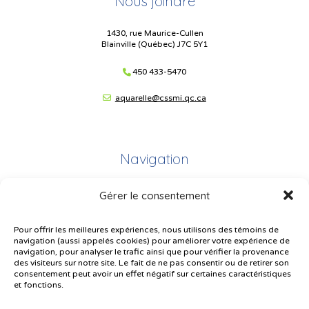
Nous joindre
1430, rue Maurice-Cullen
Blainville (Québec) J7C 5Y1
450 433-5470
aquarelle@cssmi.qc.ca
Navigation
Gérer le consentement
Plan du site
Portail Parents
Pour offrir les meilleures expériences, nous utilisons des témoins de
navigation (aussi appelés cookies) pour améliorer votre expérience de
Plainte – service à l’élève
navigation, pour analyser le trafic ainsi que pour vérifier la provenance
des visiteurs sur notre site. Le fait de ne pas consentir ou de retirer son
Politique de confidentialité
consentement peut avoir un effet négatif sur certaines caractéristiques
et fonctions.